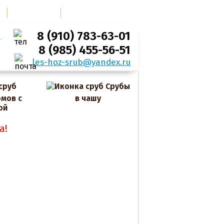
ОТЗЫВЫ
КОНТАКТЫ
8 (910) 783-63-01
8 (985) 455-56-51
les-hoz-srub@yandex.ru
Срубы
мов с
в чашу
ой
а!