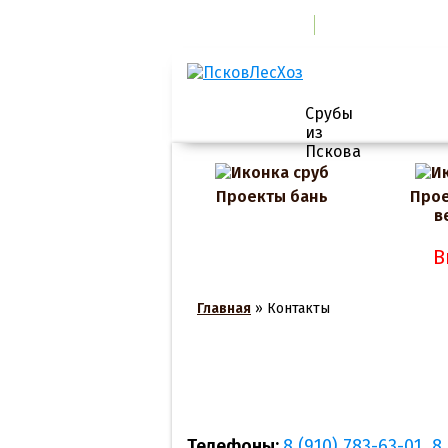
ГЛАВНАЯ
ДОСТАВКА И ОП
Срубы
из
Пскова
Проекты бань
Прое
в
В
Главная
»
Контакты
Телефоны:
8 (910) 783-63-01
,
8